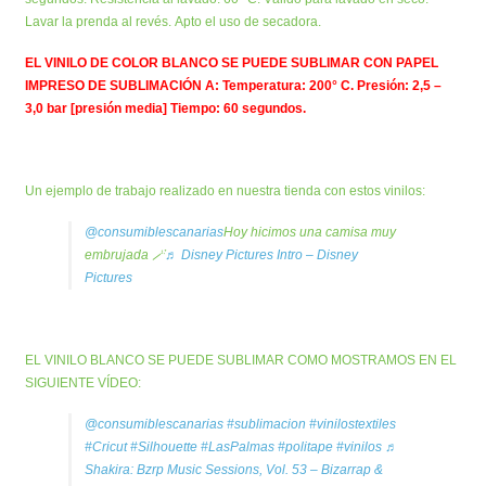
Lavar la prenda al revés. Apto el uso de secadora.
EL VINILO DE COLOR BLANCO SE PUEDE SUBLIMAR CON PAPEL
IMPRESO DE SUBLIMACIÓN A: Temperatura: 200° C. Presión: 2,5 –
3,0 bar [presión media] Tiempo: 60 segundos.
Un ejemplo de trabajo realizado en nuestra tienda con estos vinilos:
@consumiblescanarias
Hoy hicimos una camisa muy
embrujada 🪄
♬ Disney Pictures Intro – Disney
Pictures
EL VINILO BLANCO SE PUEDE SUBLIMAR COMO MOSTRAMOS EN EL
SIGUIENTE VÍDEO:
@consumiblescanarias
#sublimacion
#vinilostextiles
#Cricut
#Silhouette
#LasPalmas
#politape
#vinilos
♬
Shakira: Bzrp Music Sessions, Vol. 53 – Bizarrap &