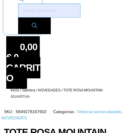
Búsqueda
de
productos
0,00
€
0
CARRIT
O
Inicio
/
Stamina
/
NOVEDADES
/
TOTE ROSA MOUNTAIN
41cm/37cm
SKU :
5849278167602
Categorías :
Material personalizable
,
NOVEDADES
TOTE ROSA MOUNTAIN